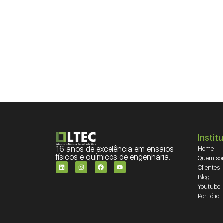
Instit
16 anos de excelência em ensaios
Home
físicos e químicos de engenharia.
Quem so
Clientes
Blog
Youtube
Portfólio