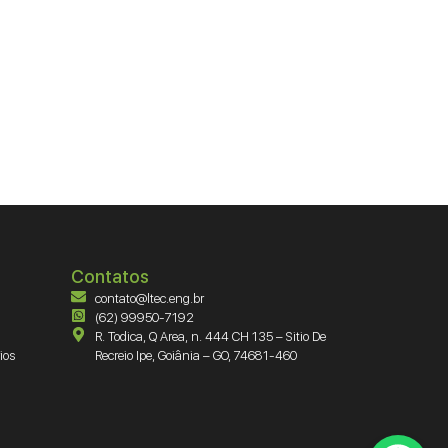
Contatos
contato@ltec.eng.br
(62) 99950-7192
R. Todica, Q Area, n. 444 CH 135 – Sitio De
ios
Recreio Ipe, Goiânia – GO, 74681-460