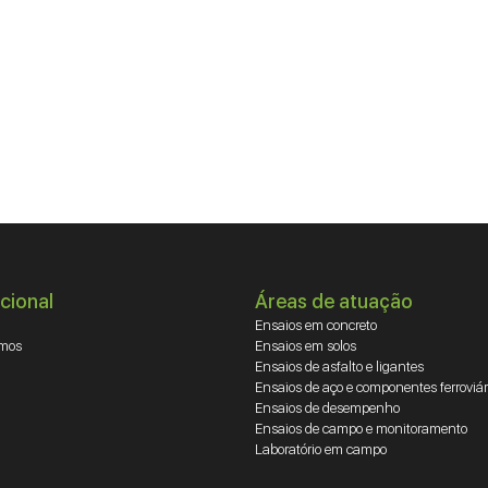
ucional
Áreas de atuação
Ensaios em concreto
mos
Ensaios em solos
Ensaios de asfalto e ligantes
Ensaios de aço e componentes ferroviár
Ensaios de desempenho
Ensaios de campo e monitoramento
Laboratório em campo