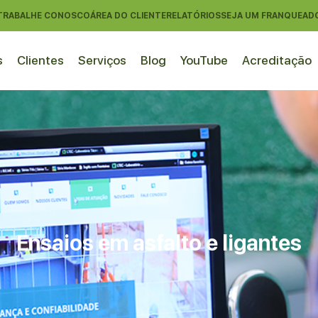
TRABALHE CONOSCO
ÁREA DO CLIENTE
RELATÓRIOS
SEJA UM FRANQUEAD
s
Clientes
Serviços
Blog
YouTube
Acreditação
Ensaios em asfalto e ligantes