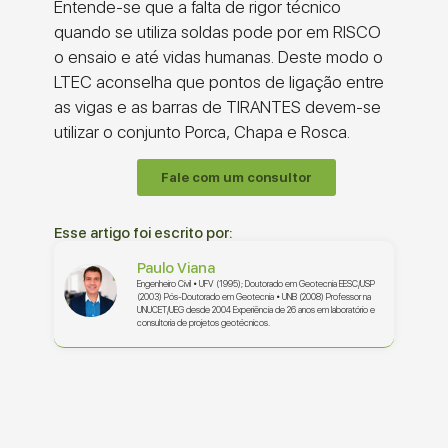
Entende-se que a falta de rigor técnico
quando se utiliza soldas pode por em RISCO
o ensaio e até vidas humanas. Deste modo o
LTEC aconselha que pontos de ligação entre
as vigas e as barras de TIRANTES devem-se
utilizar o conjunto Porca, Chapa e Rosca.
Fale com um consultor
Esse artigo foi escrito por:
Paulo Viana
Engenheiro Civil • UFV (1995); Doutorado em Geotecnia EESC/USP
(2003) Pós-Doutorado em Geotecnia • UNB (2008) Professor na
UNUCET/UEG desde 2004 Experiência de 26 anos em laboratório e
consultoria de projetos geotécnicos.